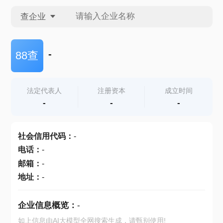
查企业
查企业
-
88查
查招投标
法定代表人
注册资本
成立时间
-
-
-
查产地
社会信用代码
：
-
电话
：
-
邮箱
：
-
地址
：
-
企业信息概览：
-
如上信息由AI大模型全网搜索生成，请甄别使用!