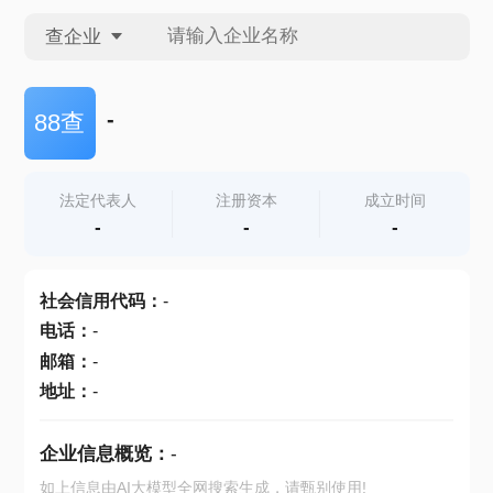
查企业
查企业
-
88查
查招投标
法定代表人
注册资本
成立时间
-
-
-
查产地
社会信用代码
：
-
电话
：
-
邮箱
：
-
地址
：
-
企业信息概览：
-
如上信息由AI大模型全网搜索生成，请甄别使用!