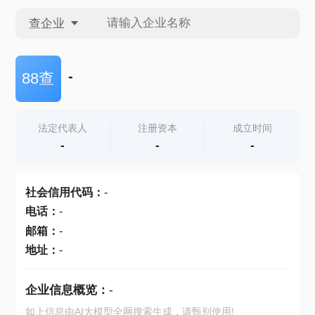
查企业
查企业
-
88查
查招投标
法定代表人
注册资本
成立时间
-
-
-
查产地
社会信用代码
：
-
电话
：
-
邮箱
：
-
地址
：
-
企业信息概览：
-
如上信息由AI大模型全网搜索生成，请甄别使用!