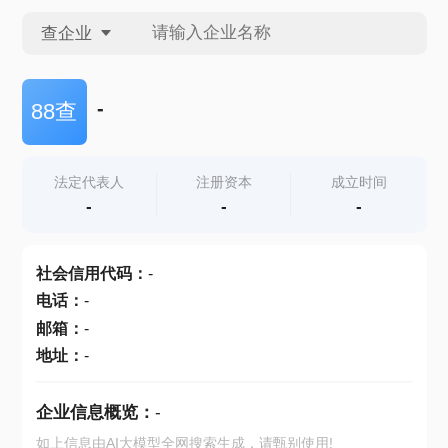
查企业
查企业
-
88查
查招投标
法定代表人
注册资本
成立时间
-
-
-
查产地
社会信用代码
：
-
电话
：
-
邮箱
：
-
地址
：
-
企业信息概览：
-
如上信息由AI大模型全网搜索生成，请甄别使用!