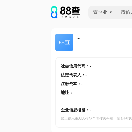
查企业
查企业
-
88查
查招投标
查产地
社会信用代码
：
-
法定代表人
：
-
注册资本
：
-
地址
：
-
企业信息概览：
-
如上信息由AI大模型全网搜索生成，请甄别使