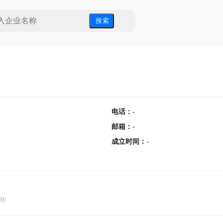
搜 索
电话
：
-
邮箱
：
-
成立时间
：
-
用!