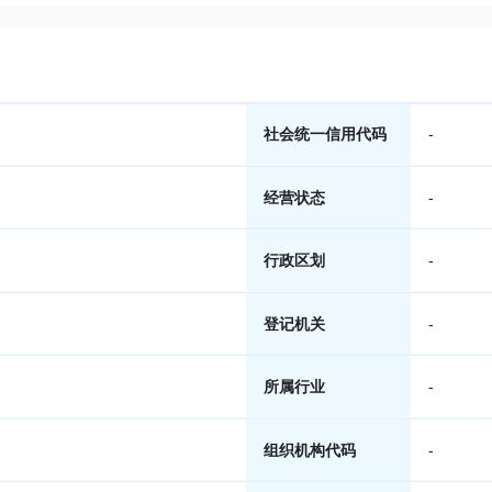
社会统一信用代码
-
经营状态
-
行政区划
-
登记机关
-
所属行业
-
组织机构代码
-