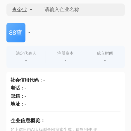
查企业
查企业
-
88查
查招投标
法定代表人
注册资本
成立时间
-
-
-
查产地
社会信用代码
：
-
电话
：
-
邮箱
：
-
地址
：
-
企业信息概览：
-
如上信息由AI大模型全网搜索生成，请甄别使用!