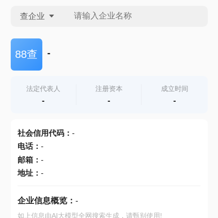
查企业
查企业
-
88查
查招投标
法定代表人
注册资本
成立时间
-
-
-
查产地
社会信用代码
：
-
电话
：
-
邮箱
：
-
地址
：
-
企业信息概览：
-
如上信息由AI大模型全网搜索生成，请甄别使用!