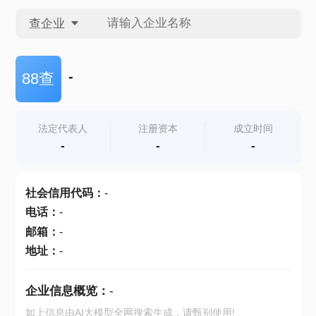
查企业
查企业
-
88查
查招投标
法定代表人
注册资本
成立时间
-
-
-
查产地
社会信用代码
：
-
电话
：
-
邮箱
：
-
地址
：
-
企业信息概览：
-
如上信息由AI大模型全网搜索生成，请甄别使用!