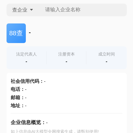
查企业
查企业
-
88查
查招投标
法定代表人
注册资本
成立时间
-
-
-
查产地
社会信用代码
：
-
电话
：
-
邮箱
：
-
地址
：
-
企业信息概览：
-
如上信息由AI大模型全网搜索生成，请甄别使用!