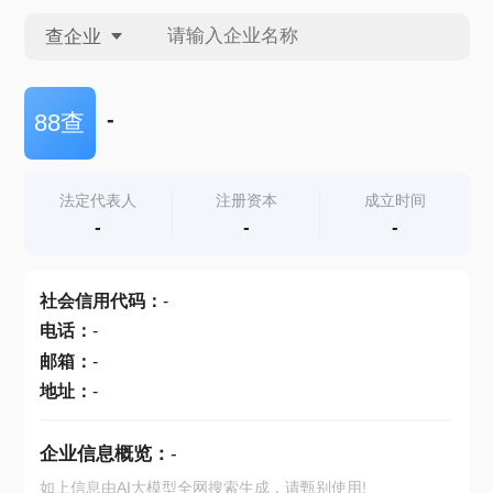
查企业
查企业
-
88查
查招投标
法定代表人
注册资本
成立时间
-
-
-
查产地
社会信用代码
：
-
电话
：
-
邮箱
：
-
地址
：
-
企业信息概览：
-
如上信息由AI大模型全网搜索生成，请甄别使用!