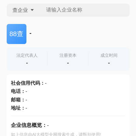
查企业
查企业
-
88查
查招投标
法定代表人
注册资本
成立时间
-
-
-
查产地
社会信用代码
：
-
电话
：
-
邮箱
：
-
地址
：
-
企业信息概览：
-
如上信息由AI大模型全网搜索生成，请甄别使用!