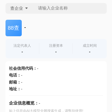
查企业
查企业
-
88查
查招投标
法定代表人
注册资本
成立时间
-
-
-
查产地
社会信用代码
：
-
电话
：
-
邮箱
：
-
地址
：
-
企业信息概览：
-
如上信息由AI大模型全网搜索生成，请甄别使用!