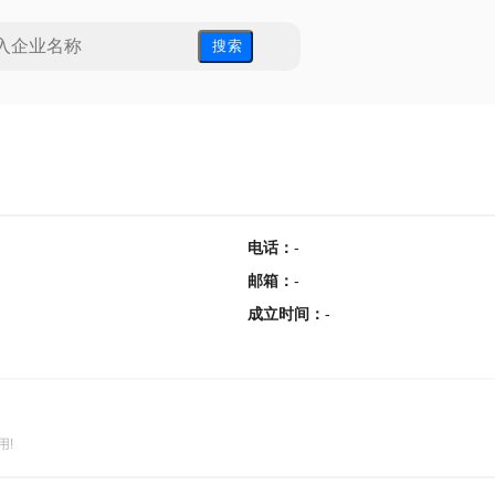
搜 索
电话
：
-
邮箱
：
-
成立时间
：
-
用!