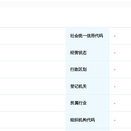
社会统一信用代码
-
经营状态
-
行政区划
-
登记机关
-
所属行业
-
组织机构代码
-