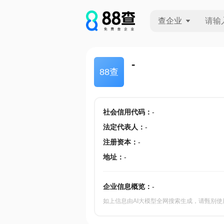
查企业
查企业
-
88查
查招投标
查产地
社会信用代码
：
-
法定代表人
：
-
注册资本
：
-
地址
：
-
企业信息概览：
-
如上信息由AI大模型全网搜索生成，请甄别使