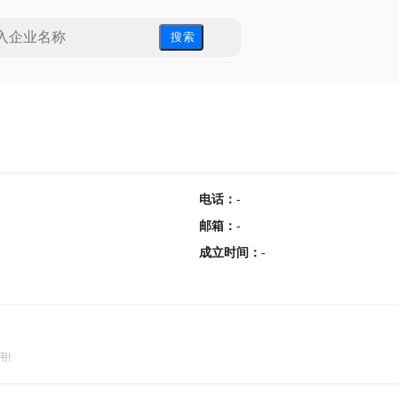
搜 索
电话
：
-
邮箱
：
-
成立时间
：
-
用!