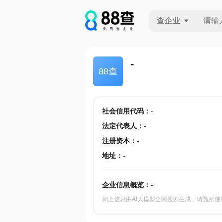
查企业
查企业
-
88查
查招投标
查产地
社会信用代码
：
-
法定代表人
：
-
注册资本
：
-
地址
：
-
企业信息概览：
-
如上信息由AI大模型全网搜索生成，请甄别使