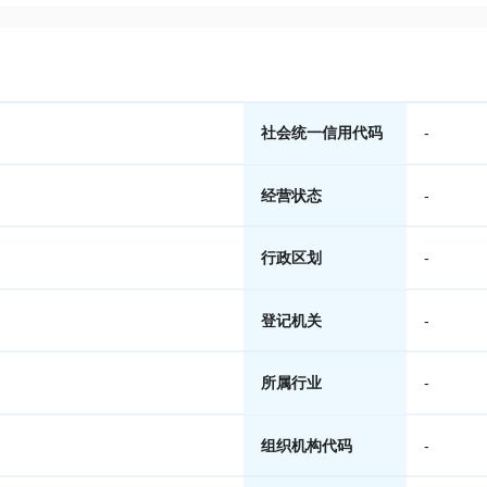
社会统一信用代码
-
经营状态
-
行政区划
-
登记机关
-
所属行业
-
组织机构代码
-