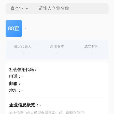
查企业
查企业
-
88查
查招投标
法定代表人
注册资本
成立时间
-
-
-
查产地
社会信用代码
：
-
电话
：
-
邮箱
：
-
地址
：
-
企业信息概览：
-
如上信息由AI大模型全网搜索生成，请甄别使用!