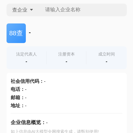
查企业
查企业
-
88查
查招投标
法定代表人
注册资本
成立时间
-
-
-
查产地
社会信用代码
：
-
电话
：
-
邮箱
：
-
地址
：
-
企业信息概览：
-
如上信息由AI大模型全网搜索生成，请甄别使用!