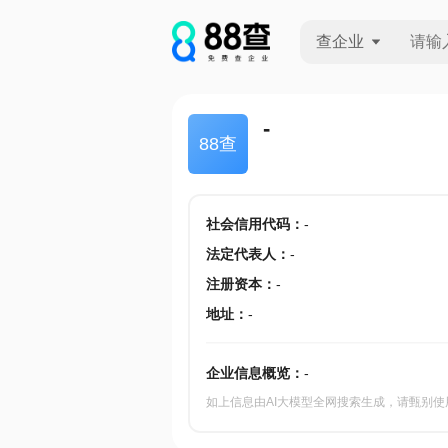
查企业
查企业
-
88查
查招投标
查产地
社会信用代码
：
-
法定代表人
：
-
注册资本
：
-
地址
：
-
企业信息概览：
-
如上信息由AI大模型全网搜索生成，请甄别使