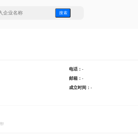
搜 索
电话
：
-
邮箱
：
-
成立时间
：
-
用!