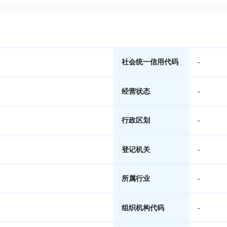
社会统一信用代码
-
经营状态
-
行政区划
-
登记机关
-
所属行业
-
组织机构代码
-