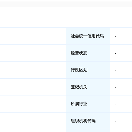
社会统一信用代码
-
经营状态
-
行政区划
-
登记机关
-
所属行业
-
组织机构代码
-