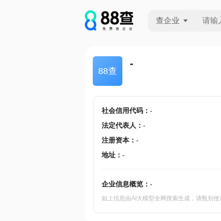
查企业
查企业
-
88查
查招投标
查产地
社会信用代码
：
-
法定代表人
：
-
注册资本
：
-
地址
：
-
企业信息概览：
-
如上信息由AI大模型全网搜索生成，请甄别使