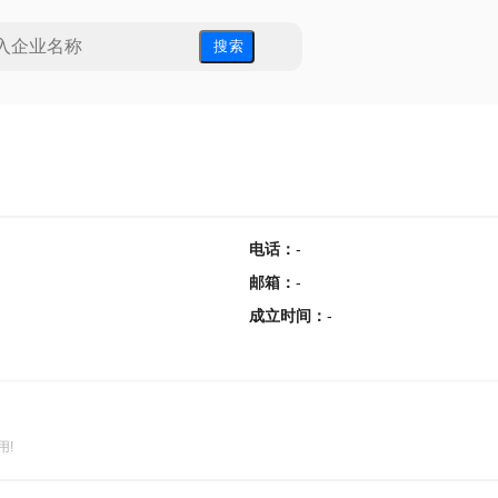
搜 索
电话
：
-
邮箱
：
-
成立时间
：
-
用!