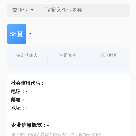
查企业
查企业
-
88查
查招投标
法定代表人
注册资本
成立时间
-
-
-
查产地
社会信用代码
：
-
电话
：
-
邮箱
：
-
地址
：
-
企业信息概览：
-
如上信息由AI大模型全网搜索生成，请甄别使用!