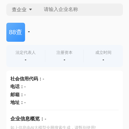
查企业
查企业
-
88查
查招投标
法定代表人
注册资本
成立时间
-
-
-
查产地
社会信用代码
：
-
电话
：
-
邮箱
：
-
地址
：
-
企业信息概览：
-
如上信息由AI大模型全网搜索生成，请甄别使用!