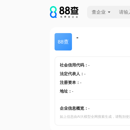
查企业
查企业
-
88查
查招投标
查产地
社会信用代码
：
-
法定代表人
：
-
注册资本
：
-
地址
：
-
企业信息概览：
-
如上信息由AI大模型全网搜索生成，请甄别使