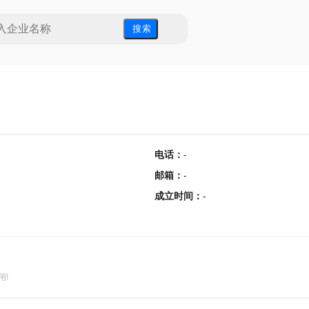
搜 索
电话
：
-
邮箱
：
-
成立时间
：
-
用!