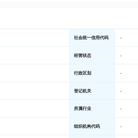
社会统一信用代码
-
经营状态
-
行政区划
-
登记机关
-
所属行业
-
组织机构代码
-