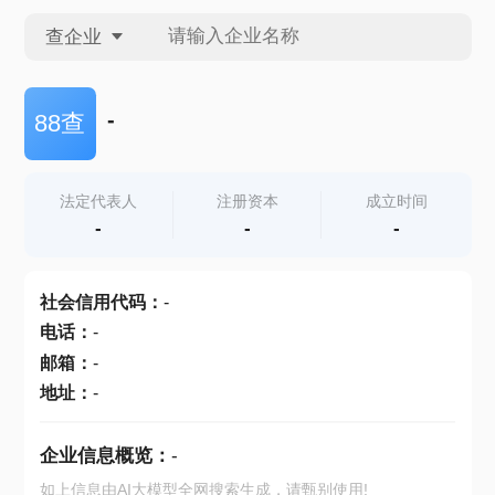
查企业
查企业
-
88查
查招投标
法定代表人
注册资本
成立时间
-
-
-
查产地
社会信用代码
：
-
电话
：
-
邮箱
：
-
地址
：
-
企业信息概览：
-
如上信息由AI大模型全网搜索生成，请甄别使用!