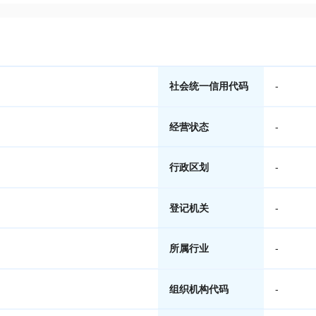
社会统一信用代码
-
经营状态
-
行政区划
-
登记机关
-
所属行业
-
组织机构代码
-