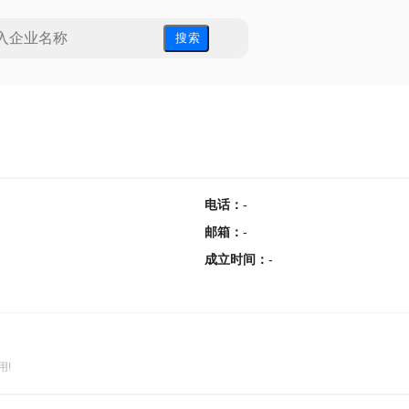
搜 索
电话
：
-
邮箱
：
-
成立时间
：
-
用!