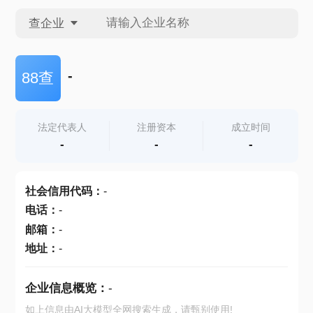
查企业
查企业
-
88查
查招投标
法定代表人
注册资本
成立时间
-
-
-
查产地
社会信用代码
：
-
电话
：
-
邮箱
：
-
地址
：
-
企业信息概览：
-
如上信息由AI大模型全网搜索生成，请甄别使用!