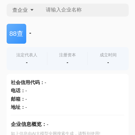
查企业
查企业
-
88查
查招投标
法定代表人
注册资本
成立时间
-
-
-
查产地
社会信用代码
：
-
电话
：
-
邮箱
：
-
地址
：
-
企业信息概览：
-
如上信息由AI大模型全网搜索生成，请甄别使用!