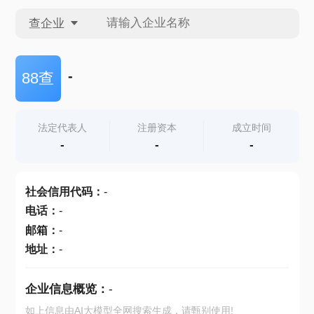
查企业
查企业
-
88查
查招投标
法定代表人
注册资本
成立时间
-
-
-
查产地
社会信用代码
：
-
电话
：
-
邮箱
：
-
地址
：
-
企业信息概览：
-
如上信息由AI大模型全网搜索生成，请甄别使用!