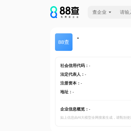
查企业
查企业
-
88查
查招投标
查产地
社会信用代码
：
-
法定代表人
：
-
注册资本
：
-
地址
：
-
企业信息概览：
-
如上信息由AI大模型全网搜索生成，请甄别使