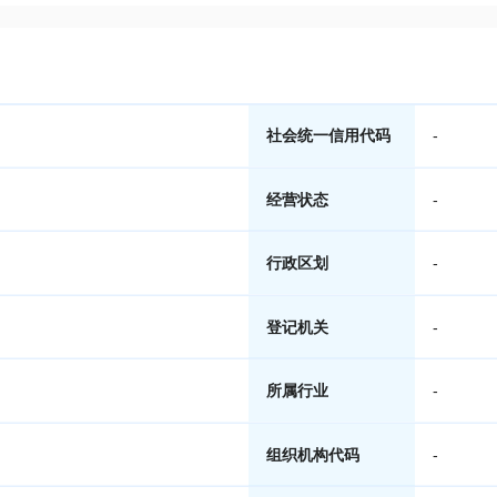
社会统一信用代码
-
经营状态
-
行政区划
-
登记机关
-
所属行业
-
组织机构代码
-