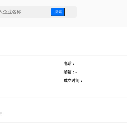
搜 索
电话
：
-
邮箱
：
-
成立时间
：
-
用!