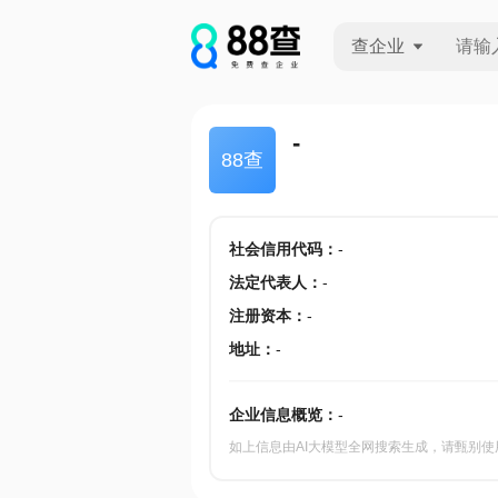
查企业
查企业
-
88查
查招投标
查产地
社会信用代码
：
-
法定代表人
：
-
注册资本
：
-
地址
：
-
企业信息概览：
-
如上信息由AI大模型全网搜索生成，请甄别使