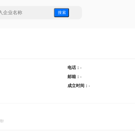
搜 索
电话
：
-
邮箱
：
-
成立时间
：
-
用!