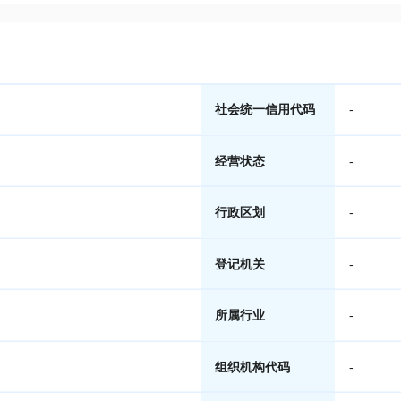
社会统一信用代码
-
经营状态
-
行政区划
-
登记机关
-
所属行业
-
组织机构代码
-