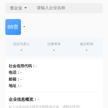
查企业
查企业
-
88查
查招投标
法定代表人
注册资本
成立时间
-
-
-
查产地
社会信用代码
：
-
电话
：
-
邮箱
：
-
地址
：
-
企业信息概览：
-
如上信息由AI大模型全网搜索生成，请甄别使用!