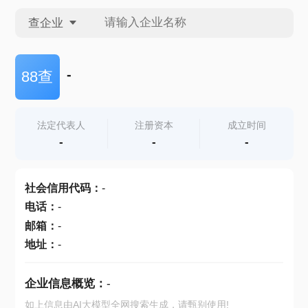
查企业
查企业
-
88查
查招投标
法定代表人
注册资本
成立时间
-
-
-
查产地
社会信用代码
：
-
电话
：
-
邮箱
：
-
地址
：
-
企业信息概览：
-
如上信息由AI大模型全网搜索生成，请甄别使用!