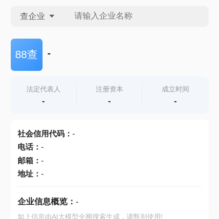
查企业
查企业
-
88查
查招投标
法定代表人
注册资本
成立时间
-
-
-
查产地
社会信用代码
：
-
电话
：
-
邮箱
：
-
地址
：
-
企业信息概览：
-
如上信息由AI大模型全网搜索生成，请甄别使用!