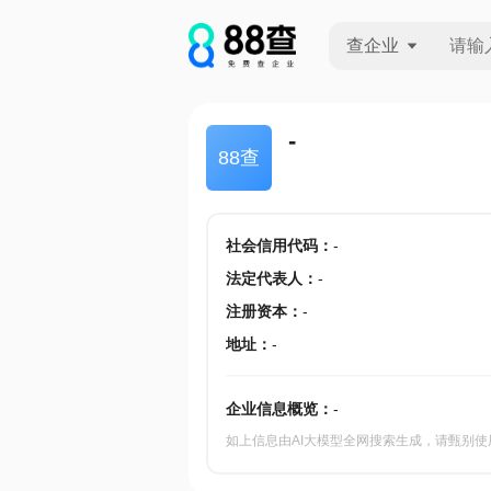
查企业
查企业
-
88查
查招投标
查产地
社会信用代码
：
-
法定代表人
：
-
注册资本
：
-
地址
：
-
企业信息概览：
-
如上信息由AI大模型全网搜索生成，请甄别使