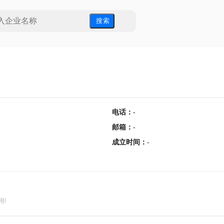
搜 索
电话
：
-
邮箱
：
-
成立时间
：
-
用!