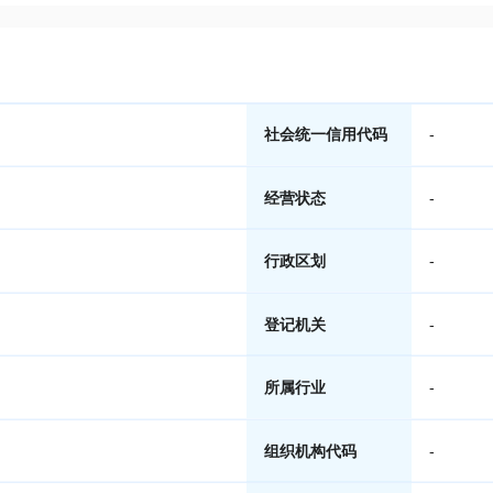
社会统一信用代码
-
经营状态
-
行政区划
-
登记机关
-
所属行业
-
组织机构代码
-