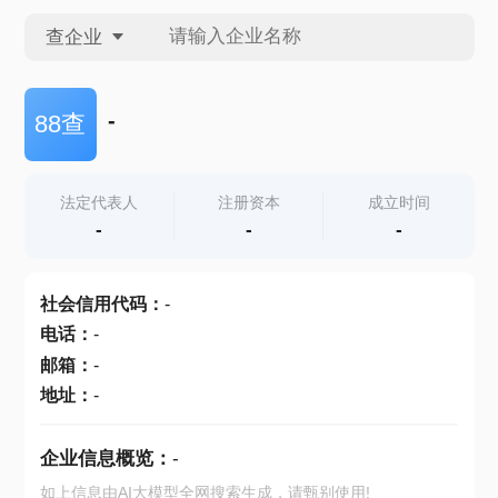
查企业
查企业
-
88查
查招投标
法定代表人
注册资本
成立时间
-
-
-
查产地
社会信用代码
：
-
电话
：
-
邮箱
：
-
地址
：
-
企业信息概览：
-
如上信息由AI大模型全网搜索生成，请甄别使用!