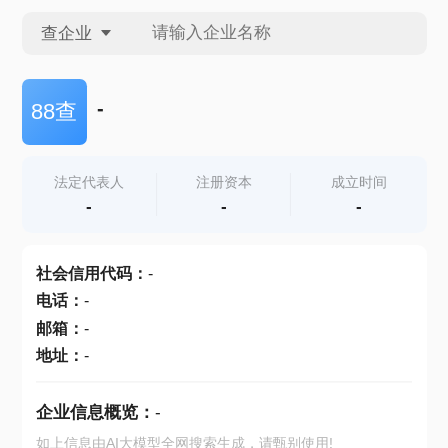
查企业
查企业
-
88查
查招投标
法定代表人
注册资本
成立时间
-
-
-
查产地
社会信用代码
：
-
电话
：
-
邮箱
：
-
地址
：
-
企业信息概览：
-
如上信息由AI大模型全网搜索生成，请甄别使用!