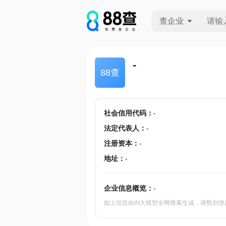
查企业
查企业
-
88查
查招投标
查产地
社会信用代码
：
-
法定代表人
：
-
注册资本
：
-
地址
：
-
企业信息概览：
-
如上信息由AI大模型全网搜索生成，请甄别使