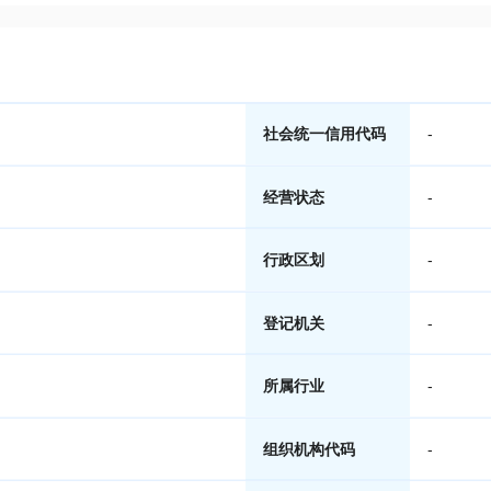
社会统一信用代码
-
经营状态
-
行政区划
-
登记机关
-
所属行业
-
组织机构代码
-