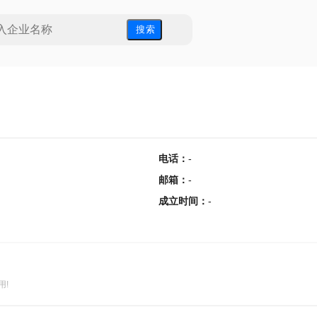
搜 索
电话
：
-
邮箱
：
-
成立时间
：
-
用!