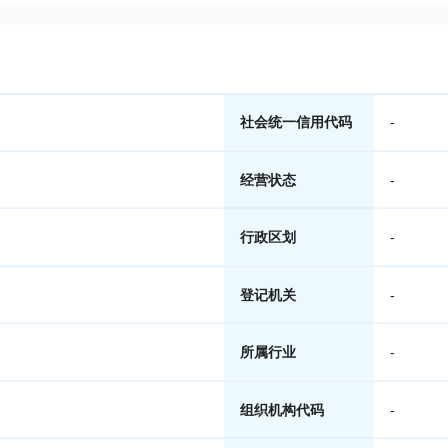
社会统一信用代码
-
经营状态
-
行政区划
-
登记机关
-
所属行业
-
组织机构代码
-