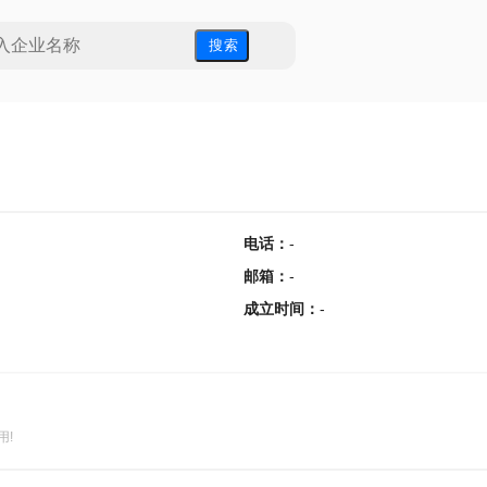
搜 索
电话
：
-
邮箱
：
-
成立时间
：
-
用!