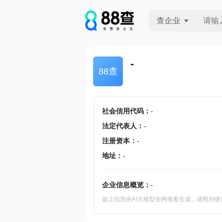
查企业
查企业
-
88查
查招投标
查产地
社会信用代码
：
-
法定代表人
：
-
注册资本
：
-
地址
：
-
企业信息概览：
-
如上信息由AI大模型全网搜索生成，请甄别使