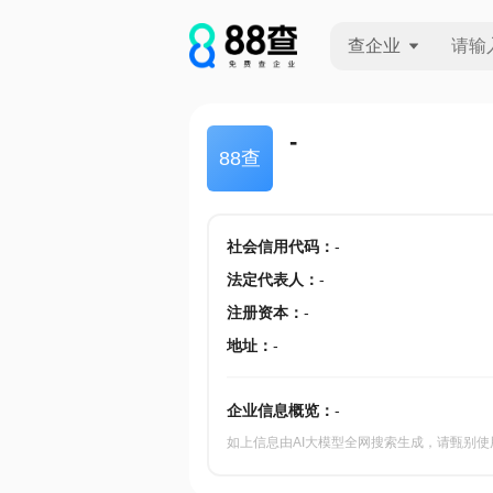
查企业
查企业
-
88查
查招投标
查产地
社会信用代码
：
-
法定代表人
：
-
注册资本
：
-
地址
：
-
企业信息概览：
-
如上信息由AI大模型全网搜索生成，请甄别使