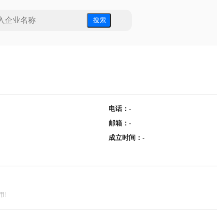
搜 索
电话
：
-
邮箱
：
-
成立时间
：
-
用!