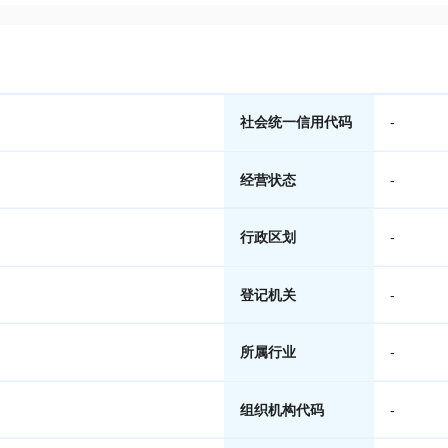
社会统一信用代码
-
经营状态
-
行政区划
-
登记机关
-
所属行业
-
组织机构代码
-