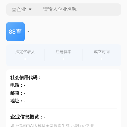
查企业
查企业
-
88查
查招投标
法定代表人
注册资本
成立时间
-
-
-
查产地
社会信用代码
：
-
电话
：
-
邮箱
：
-
地址
：
-
企业信息概览：
-
如上信息由AI大模型全网搜索生成，请甄别使用!