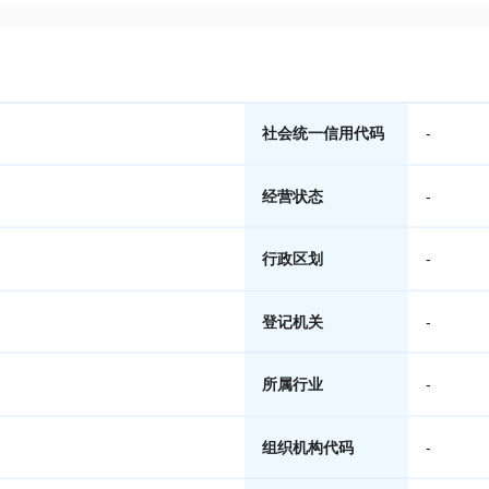
社会统一信用代码
-
经营状态
-
行政区划
-
登记机关
-
所属行业
-
组织机构代码
-