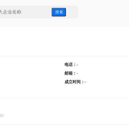
搜 索
电话
：
-
邮箱
：
-
成立时间
：
-
用!