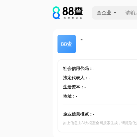
查企业
查企业
-
88查
查招投标
查产地
社会信用代码
：
-
法定代表人
：
-
注册资本
：
-
地址
：
-
企业信息概览：
-
如上信息由AI大模型全网搜索生成，请甄别使