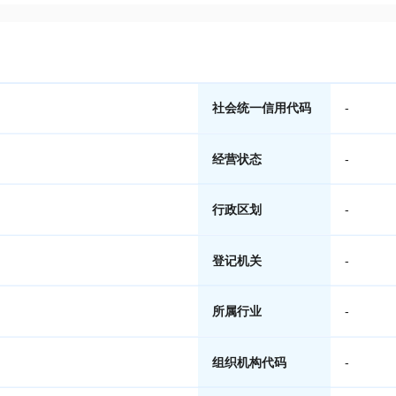
社会统一信用代码
-
经营状态
-
行政区划
-
登记机关
-
所属行业
-
组织机构代码
-