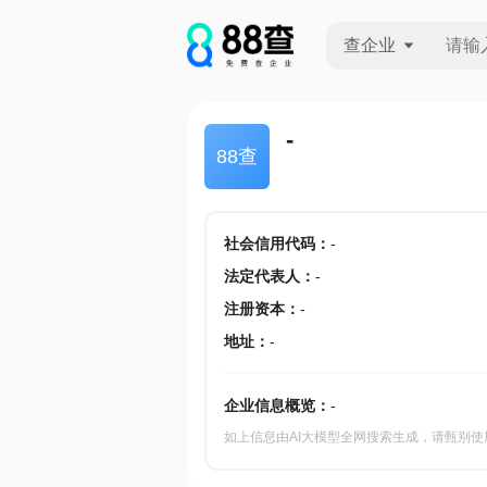
查企业
查企业
-
88查
查招投标
查产地
社会信用代码
：
-
法定代表人
：
-
注册资本
：
-
地址
：
-
企业信息概览：
-
如上信息由AI大模型全网搜索生成，请甄别使