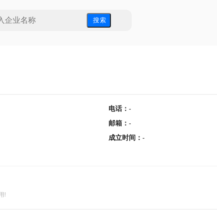
搜 索
电话
：
-
邮箱
：
-
成立时间
：
-
用!