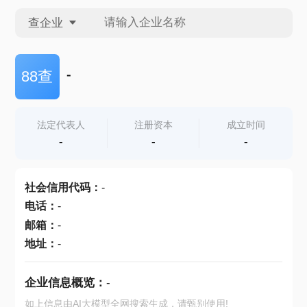
查企业
查企业
-
88查
查招投标
法定代表人
注册资本
成立时间
-
-
-
查产地
社会信用代码
：
-
电话
：
-
邮箱
：
-
地址
：
-
企业信息概览：
-
如上信息由AI大模型全网搜索生成，请甄别使用!