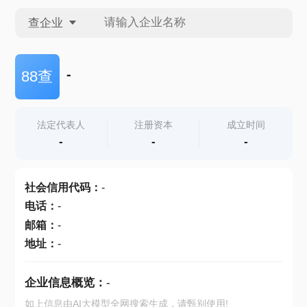
查企业
查企业
-
88查
查招投标
法定代表人
注册资本
成立时间
-
-
-
查产地
社会信用代码
：
-
电话
：
-
邮箱
：
-
地址
：
-
企业信息概览：
-
如上信息由AI大模型全网搜索生成，请甄别使用!