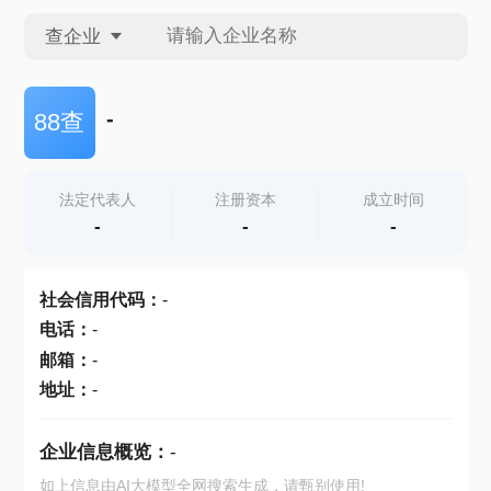
查企业
查企业
-
88查
查招投标
法定代表人
注册资本
成立时间
-
-
-
查产地
社会信用代码
：
-
电话
：
-
邮箱
：
-
地址
：
-
企业信息概览：
-
如上信息由AI大模型全网搜索生成，请甄别使用!