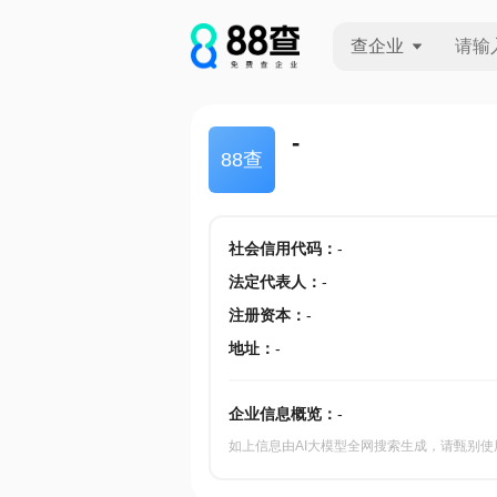
查企业
查企业
-
88查
查招投标
查产地
社会信用代码
：
-
法定代表人
：
-
注册资本
：
-
地址
：
-
企业信息概览：
-
如上信息由AI大模型全网搜索生成，请甄别使