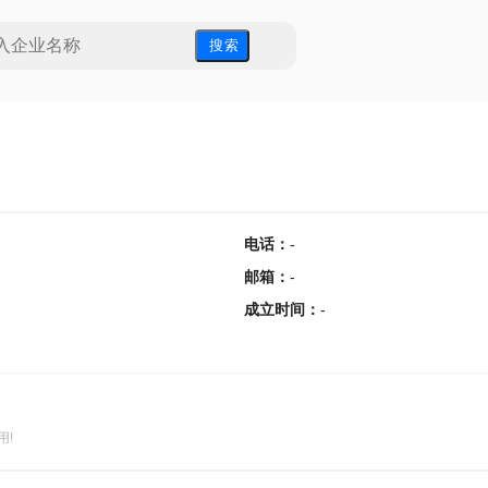
搜 索
电话
：
-
邮箱
：
-
成立时间
：
-
用!