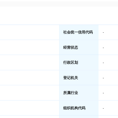
社会统一信用代码
-
经营状态
-
行政区划
-
登记机关
-
所属行业
-
组织机构代码
-