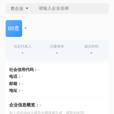
查企业
查企业
-
88查
查招投标
法定代表人
注册资本
成立时间
-
-
-
查产地
社会信用代码
：
-
电话
：
-
邮箱
：
-
地址
：
-
企业信息概览：
-
如上信息由AI大模型全网搜索生成，请甄别使用!