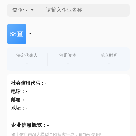
查企业
查企业
-
88查
查招投标
法定代表人
注册资本
成立时间
-
-
-
查产地
社会信用代码
：
-
电话
：
-
邮箱
：
-
地址
：
-
企业信息概览：
-
如上信息由AI大模型全网搜索生成，请甄别使用!