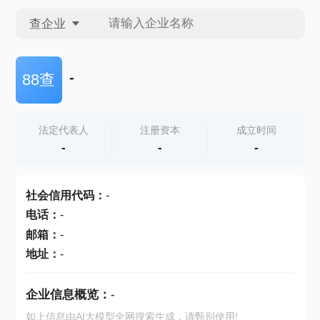
查企业
查企业
-
88查
查招投标
法定代表人
注册资本
成立时间
-
-
-
查产地
社会信用代码
：
-
电话
：
-
邮箱
：
-
地址
：
-
企业信息概览：
-
如上信息由AI大模型全网搜索生成，请甄别使用!