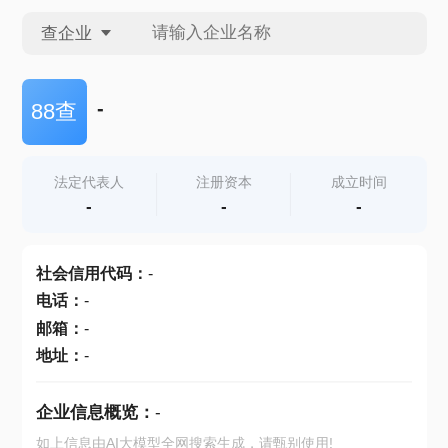
查企业
查企业
-
88查
查招投标
法定代表人
注册资本
成立时间
-
-
-
查产地
社会信用代码
：
-
电话
：
-
邮箱
：
-
地址
：
-
企业信息概览：
-
如上信息由AI大模型全网搜索生成，请甄别使用!