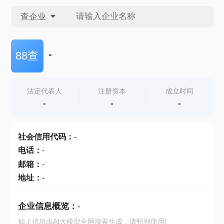
查企业
查企业
-
88查
查招投标
法定代表人
注册资本
成立时间
-
-
-
查产地
社会信用代码
：
-
电话
：
-
邮箱
：
-
地址
：
-
企业信息概览：
-
如上信息由AI大模型全网搜索生成，请甄别使用!