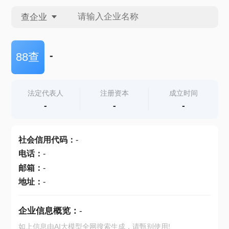
查企业
查企业
-
88查
查招投标
法定代表人
注册资本
成立时间
-
-
-
查产地
社会信用代码
：
-
电话
：
-
邮箱
：
-
地址
：
-
企业信息概览：
-
如上信息由AI大模型全网搜索生成，请甄别使用!